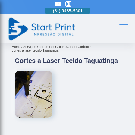
(61)
3465-5301
(61)
3465-5301
(61)
3465-5301
(
Home
Serviços
cortes laser
corte a laser acrílico
cortes a laser tecido Taguatinga
Cortes a Laser Tecido Taguatinga