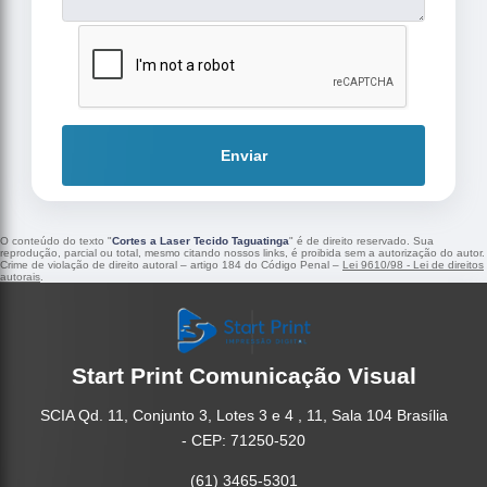
Enviar
O conteúdo do texto "
Cortes a Laser Tecido Taguatinga
" é de direito reservado. Sua
reprodução, parcial ou total, mesmo citando nossos links, é proibida sem a autorização do autor.
Crime de violação de direito autoral – artigo 184 do Código Penal –
Lei 9610/98 - Lei de direitos
autorais
.
Start Print Comunicação Visual
SCIA Qd. 11, Conjunto 3, Lotes 3 e 4 , 11, Sala 104 Brasília
- CEP: 71250-520
(61) 3465-5301