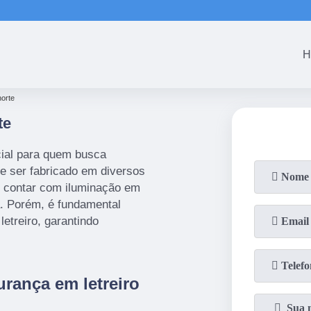
(61)
3465-53
H
norte
te
cial para quem busca
e ser fabricado em diversos
e contar com iluminação em
a. Porém, é fundamental
letreiro, garantindo
rança em letreiro