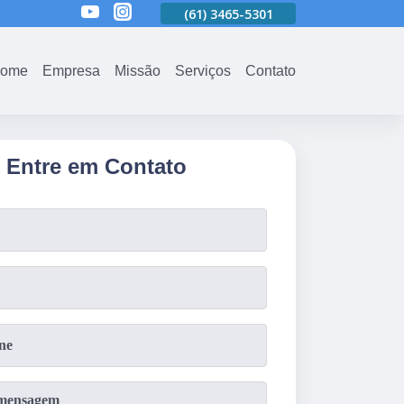
01
(61)
3465-5301
(61)
3465-5301
(61)
3465-5301
ome
Empresa
Missão
Serviços
Contato
Entre em Contato