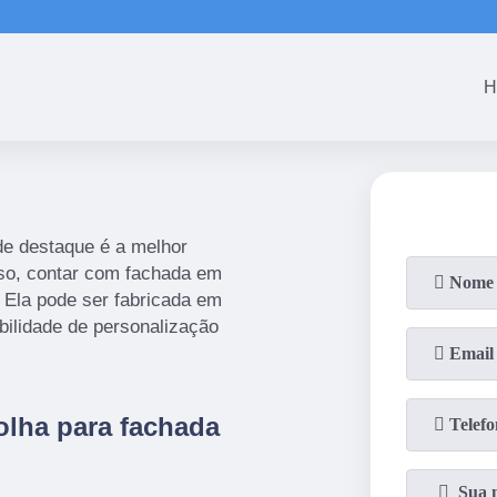
(61)
3465-5301
(61)
3465-53
H
de destaque é a melhor
sso, contar com fachada em
Ela pode ser fabricada em
bilidade de personalização
colha para fachada