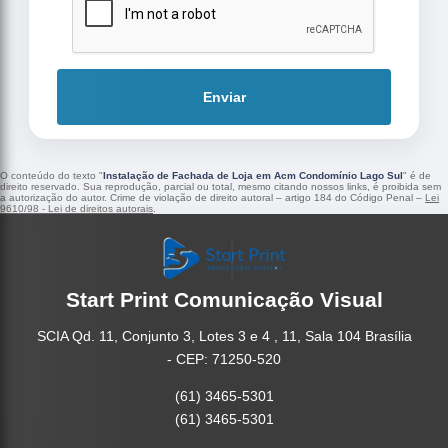
Enviar
O conteúdo do texto "
Instalação de Fachada de Loja em Acm Condomínio Lago Sul
" é de
direito reservado. Sua reprodução, parcial ou total, mesmo citando nossos links, é proibida sem
a autorização do autor. Crime de violação de direito autoral – artigo 184 do Código Penal –
Lei
9610/98 - Lei de direitos autorais
.
Start Print Comunicação Visual
SCIA Qd. 11, Conjunto 3, Lotes 3 e 4 , 11, Sala 104 Brasília
- CEP: 71250-520
(61) 3465-5301
(61) 3465-5301