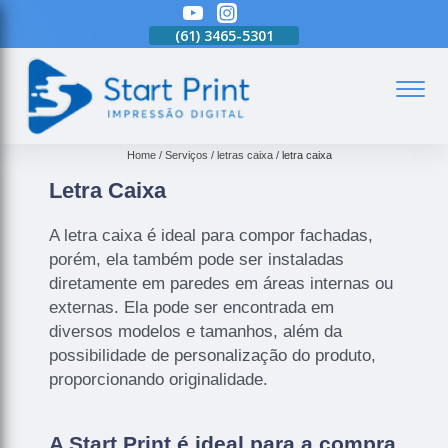
(61)
3465-5301
(61)
3465-5301
(61)
3465-5301
(
Home
Serviços
letras caixa
letra caixa
Letra Caixa
A letra caixa é ideal para compor fachadas,
porém, ela também pode ser instaladas
diretamente em paredes em áreas internas ou
externas. Ela pode ser encontrada em
diversos modelos e tamanhos, além da
possibilidade de personalização do produto,
proporcionando originalidade.
A Start Print é ideal para a compra