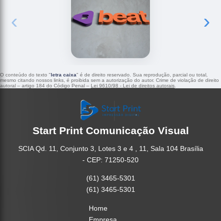
‹
›
O conteúdo do texto "
letra caixa
" é de direito reservado. Sua reprodução, parcial ou total,
mesmo citando nossos links, é proibida sem a autorização do autor. Crime de violação de direito
autoral – artigo 184 do Código Penal –
Lei 9610/98 - Lei de direitos autorais
.
Start Print Comunicação Visual
SCIA Qd. 11, Conjunto 3, Lotes 3 e 4 , 11, Sala 104 Brasília
- CEP: 71250-520
(61) 3465-5301
(61) 3465-5301
Home
Empresa