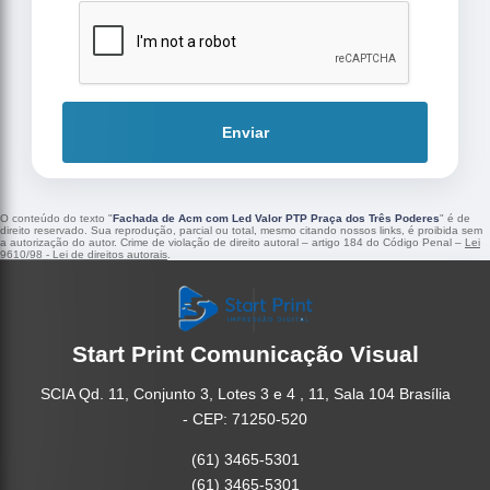
Enviar
O conteúdo do texto "
Fachada de Acm com Led Valor PTP Praça dos Três Poderes
" é de
direito reservado. Sua reprodução, parcial ou total, mesmo citando nossos links, é proibida sem
a autorização do autor. Crime de violação de direito autoral – artigo 184 do Código Penal –
Lei
9610/98 - Lei de direitos autorais
.
Start Print Comunicação Visual
SCIA Qd. 11, Conjunto 3, Lotes 3 e 4 , 11, Sala 104 Brasília
- CEP: 71250-520
(61) 3465-5301
(61) 3465-5301