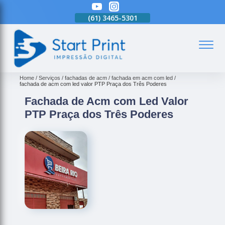
(61)
3465-5301
(61)
3465-5301
(61)
3465-5301
(
Home
Serviços
fachadas de acm
fachada em acm com led
fachada de acm com led valor PTP Praça dos Três Poderes
Fachada de Acm com Led Valor
PTP Praça dos Três Poderes