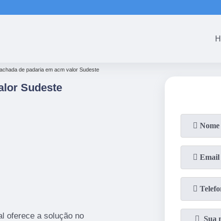
(61)
3465-5301
(61)
3465-53
H
fachada de padaria em acm valor Sudeste
alor Sudeste
l oferece a solução no