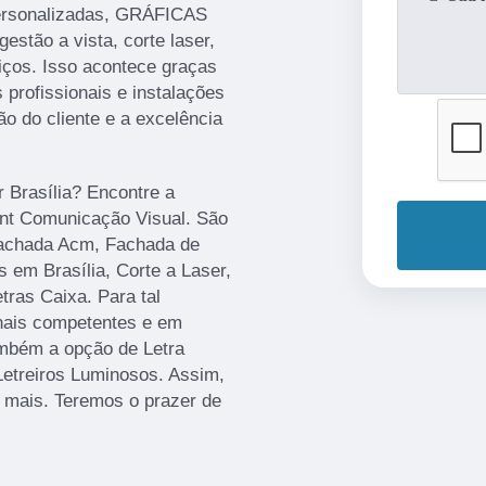
ersonalizadas, GRÁFICAS
gestão a vista, corte laser,
iços. Isso acontece graças
profissionais e instalações
o do cliente e a excelência
r Brasília? Encontre a
rint Comunicação Visual. São
Fachada Acm, Fachada de
 em Brasília, Corte a Laser,
ras Caixa. Para tal
onais competentes e em
mbém a opção de Letra
Letreiros Luminosos. Assim,
r mais. Teremos o prazer de