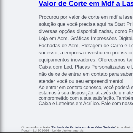
Valor de Corte em Mdf a Las
Procurou por valor de corte em mdf a lase
solução que você precisa aqui na Start P
diversas opções disponibilizadas, como 
Loja em Acm, Gráficas Impressões Digitais
Fachadas de Acm, Plotagem de Carro e Let
sucesso, a empresa investiu em profissi
equipamentos inovadores. Oferecemos ta
Caixa com Led, Placas Personalizadas e 
não deixe de entrar em contato para sabe
atender você ou seu empreendimento!
Ao entrar em contato conosco, você poderá e
estamos à sua disposição, através de um at
comprometido com a sua satisfação. També
Caixa e Letreiros em Acrílico. Fale com noss
O conteúdo do texto "
Fachada de Padaria em Acm Valor Sudeste
" é de direit
Penal –
Lei 9610/98 - Lei de direitos autorais
.