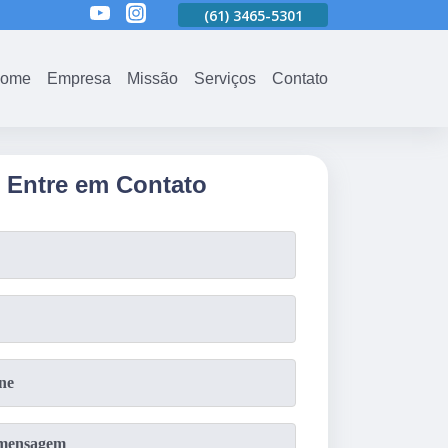
01
(61)
3465-5301
(61)
3465-5301
(61)
3465-5301
ome
Empresa
Missão
Serviços
Contato
Entre em Contato