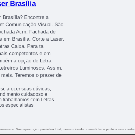
er Brasília
r Brasília? Encontre a
rint Comunicação Visual. São
Fachada Acm, Fachada de
 em Brasília, Corte a Laser,
ras Caixa. Para tal
onais competentes e em
mbém a opção de Letra
Letreiros Luminosos. Assim,
r mais. Teremos o prazer de
sclarecer suas dúvidas,
endimento cuidadoso e
m trabalhamos com Letras
os especialistas.
o reservado. Sua reprodução, parcial ou total, mesmo citando nossos links, é proibida sem a autor