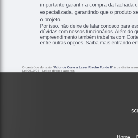
importante garantir a compra da fachada
especializada, garantindo que o produto s
o projeto.
Por isso, não deixe de falar conosco para e
dúvidas com nossos funcionários. Além do qu
empreendimento também trabalha com Corte
entre outras opções. Saiba mais entrando em
O conteúdo do texto "
Valor de Corte a Laser Riacho Fundo II
" é de direito res
Lei 9610/98 - Lei de direitos autorais
.
SCI
Home