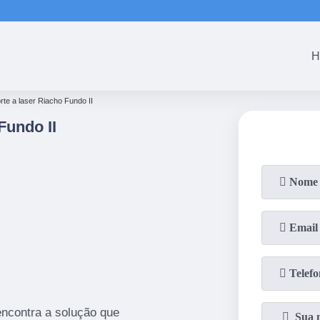
(61)
3465-5301
(61)
3465-53
H
rte a laser Riacho Fundo II
Fundo II
encontra a solução que