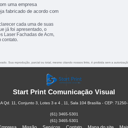
 com uma empresa
eja fabricado de acordo com
sclarecer cada uma de suas
e já foi apresentado, o
s Laser Fachadas de Acm,
 contato.
ervado. Sua reprodução, parcial ou total, mesmo citando nossos links, é proibida sem a autorizaçã
Start Print Comunicação Visual
A Qd. 11, Conjunto 3, Lotes 3 e 4 , 11, Sala 104 Brasília - CEP: 71250
(61) 3465-5301
(61) 3465-5301
Empresa
Missão
Serviços
Contato
Mapa do site
Mai