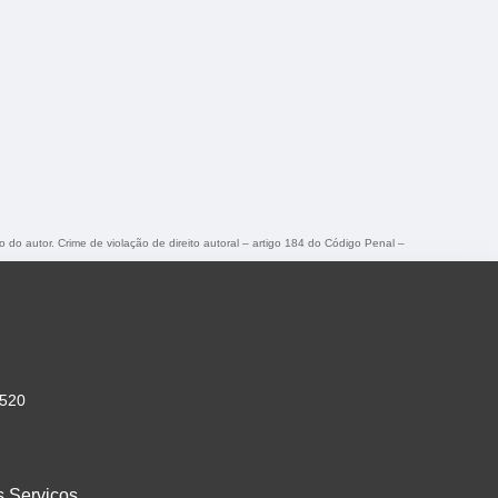
o do autor. Crime de violação de direito autoral – artigo 184 do Código Penal –
-520
s Serviços