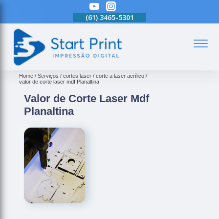
(61)
3465-5301
(61)
3465-5301
(61)
3465-5301
(
Home
Serviços
cortes laser
corte a laser acrílico
valor de corte laser mdf Planaltina
Valor de Corte Laser Mdf
Planaltina