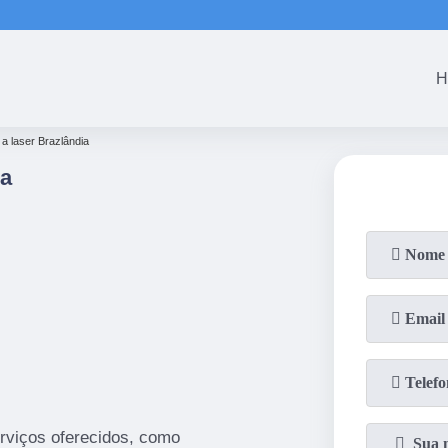
(61)
3465-5301
(61)
3465-53
H
 a laser Brazlândia
ia
rviços oferecidos, como