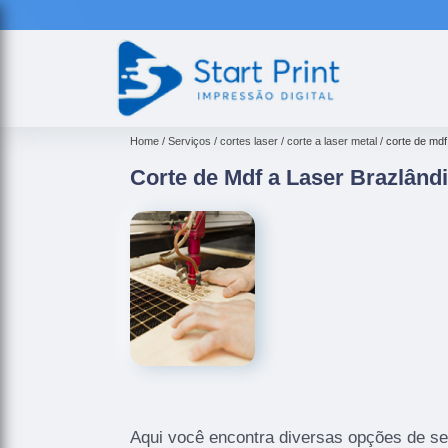
Home
Serviços
cortes laser
corte a laser metal
corte de mdf
Corte de Mdf a Laser Brazlând
Aqui você encontra diversas opções de se