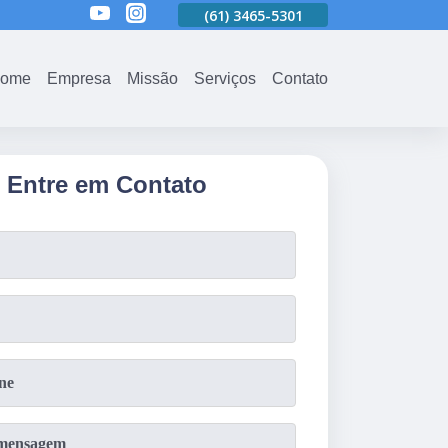
01
(61)
3465-5301
(61)
3465-5301
(61)
3465-5301
ome
Empresa
Missão
Serviços
Contato
Entre em Contato