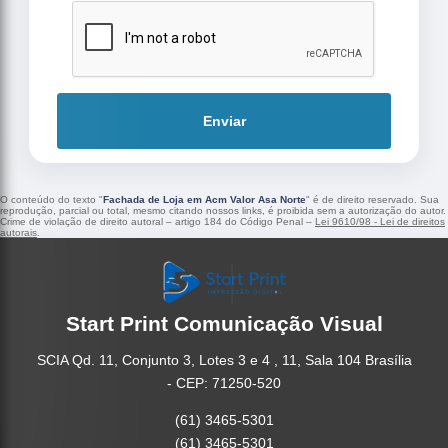
Enviar
O conteúdo do texto "
Fachada de Loja em Acm Valor Asa Norte
" é de direito reservado. Sua
reprodução, parcial ou total, mesmo citando nossos links, é proibida sem a autorização do autor.
Crime de violação de direito autoral – artigo 184 do Código Penal –
Lei 9610/98 - Lei de direitos
autorais
.
Start Print Comunicação Visual
SCIA Qd. 11, Conjunto 3, Lotes 3 e 4 , 11, Sala 104 Brasília
- CEP: 71250-520
(61) 3465-5301
(61) 3465-5301