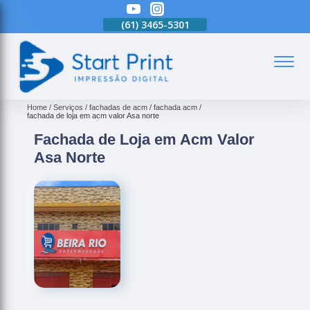
(61)
3465-5301
(61)
3465-5301
(61)
3465-5301
(
Home
Serviços
fachadas de acm
fachada acm
fachada de loja em acm valor Asa norte
Fachada de Loja em Acm Valor
Asa Norte