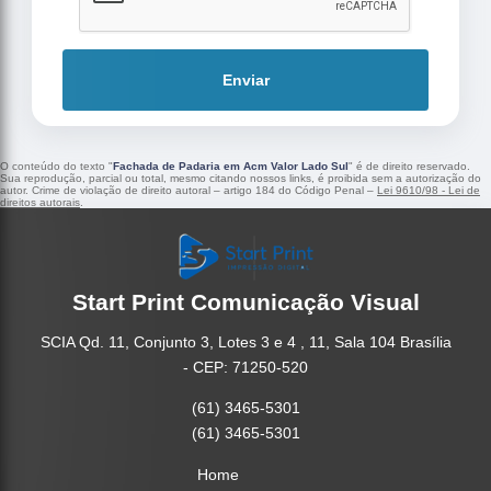
Enviar
O conteúdo do texto "
Fachada de Padaria em Acm Valor Lado Sul
" é de direito reservado.
Sua reprodução, parcial ou total, mesmo citando nossos links, é proibida sem a autorização do
autor. Crime de violação de direito autoral – artigo 184 do Código Penal –
Lei 9610/98 - Lei de
direitos autorais
.
Start Print Comunicação Visual
SCIA Qd. 11, Conjunto 3, Lotes 3 e 4 , 11, Sala 104 Brasília
- CEP: 71250-520
(61) 3465-5301
(61) 3465-5301
Home