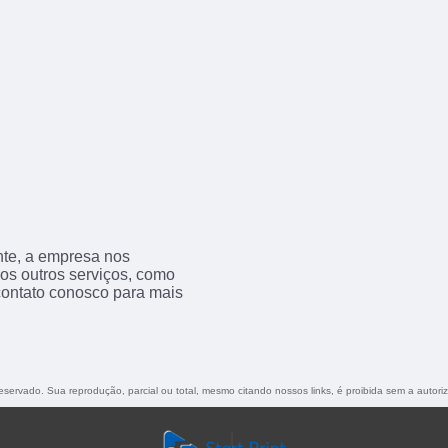
nte, a empresa nos
s outros serviços, como
contato conosco para mais
 reservado. Sua reprodução, parcial ou total, mesmo citando nossos links, é proibida sem a autori