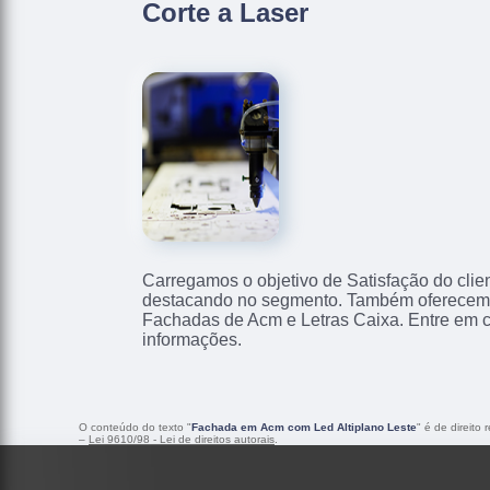
Corte a Laser
Carregamos o objetivo de Satisfação do clie
destacando no segmento. Também oferecemo
Fachadas de Acm e Letras Caixa. Entre em 
informações.
O conteúdo do texto "
Fachada em Acm com Led Altiplano Leste
" é de direito
–
Lei 9610/98 - Lei de direitos autorais
.