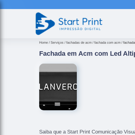
Home
Serviços
fachadas de acm
fachada com acm
fachada
Fachada em Acm com Led Alti
Saiba que a Start Print Comunicação Visua