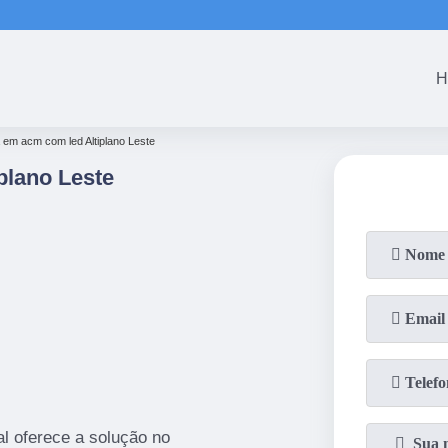
(61)
3465-5301
(61)
3465-53
H
 em acm com led Altiplano Leste
plano Leste
l oferece a solução no