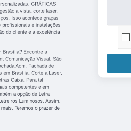
ersonalizadas, GRÁFICAS
gestão a vista, corte laser,
iços. Isso acontece graças
profissionais e instalações
o do cliente e a excelência
r Brasília? Encontre a
rint Comunicação Visual. São
Fachada Acm, Fachada de
 em Brasília, Corte a Laser,
ras Caixa. Para tal
onais competentes e em
mbém a opção de Letra
Letreiros Luminosos. Assim,
r mais. Teremos o prazer de