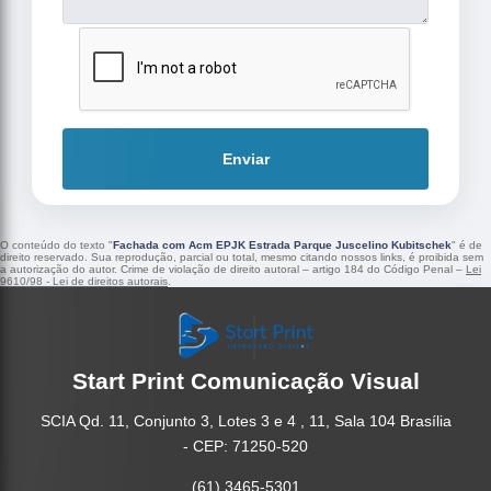
Enviar
O conteúdo do texto "
Fachada com Acm EPJK Estrada Parque Juscelino Kubitschek
" é de
direito reservado. Sua reprodução, parcial ou total, mesmo citando nossos links, é proibida sem
a autorização do autor. Crime de violação de direito autoral – artigo 184 do Código Penal –
Lei
9610/98 - Lei de direitos autorais
.
Start Print Comunicação Visual
SCIA Qd. 11, Conjunto 3, Lotes 3 e 4 , 11, Sala 104 Brasília
- CEP: 71250-520
(61) 3465-5301