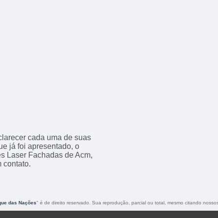
sclarecer cada uma de suas
e já foi apresentado, o
s Laser Fachadas de Acm,
 contato.
que das Nações
" é de direito reservado. Sua reprodução, parcial ou total, mesmo citando nossos 