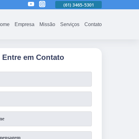
)
3465-5301
(61)
3465-5301
(61)
3465-5301
(61)
3465
ome
Empresa
Missão
Serviços
Contato
Entre em Contato