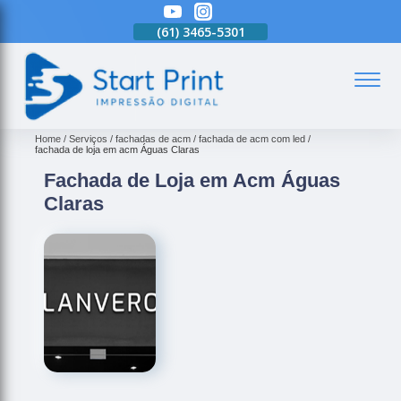
(61)
3465-5301
(61)
3465-5301
(61)
3465-5301
(
Home
Serviços
fachadas de acm
fachada de acm com led
fachada de loja em acm Águas Claras
Fachada de Loja em Acm Águas
Claras