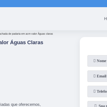
(61)
3465-5301
(61)
3465-53
H
achada de padaria em acm valor Águas claras
lor Águas Claras
iadas que oferecemos,