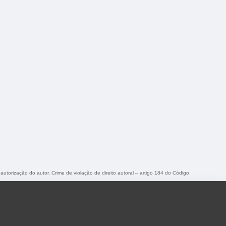
 autorização do autor. Crime de violação de direito autoral – artigo 184 do Código