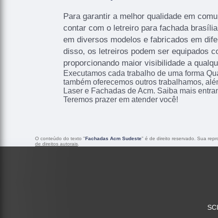
Para garantir a melhor qualidade em comun
contar com o letreiro para fachada brasíli
em diversos modelos e fabricados em dife
disso, os letreiros podem ser equipados 
proporcionando maior visibilidade a qualqu
Executamos cada trabalho de uma forma Qual
também oferecemos outros trabalhamos, alé
Laser e Fachadas de Acm. Saiba mais entra
Teremos prazer em atender você!
O conteúdo do texto "
Fachadas Acm Sudeste
" é de direito reservado. Sua rep
de direitos autorais
.
SCI