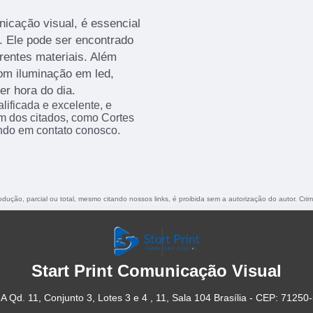
icação visual, é essencial
a. Ele pode ser encontrado
rentes materiais. Além
com iluminação em led,
er hora do dia.
ificada e excelente, e
m dos citados, como Cortes
ndo em contato conosco.
rodução, parcial ou total, mesmo citando nossos links, é proibida sem a autorização do autor. Cri
Start Print Comunicação Visual
A Qd. 11, Conjunto 3, Lotes 3 e 4 , 11, Sala 104 Brasília - CEP: 71250