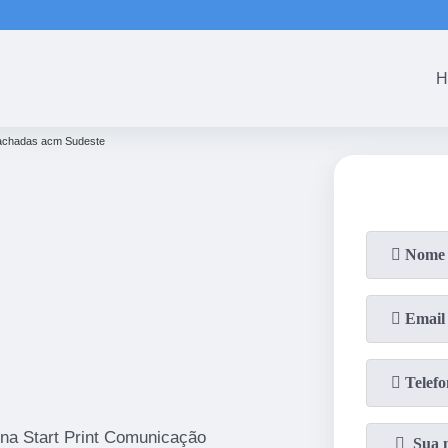
(61)
3465-5301
(61)
3465-53
H
achadas acm Sudeste
 na Start Print Comunicação