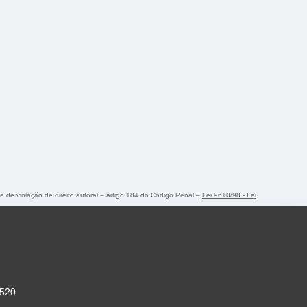
me de violação de direito autoral – artigo 184 do Código Penal –
Lei 9610/98 - Lei
-520