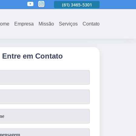
01
(61)
3465-5301
(61)
3465-5301
(61)
3465-5301
ome
Empresa
Missão
Serviços
Contato
Entre em Contato