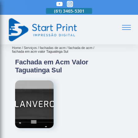
(61)
3465-5301
(61)
3465-5301
(61)
3465-5301
(
Home
Serviços
fachadas de acm
fachada de acm
fachada em acm valor Taguatinga Sul
Fachada em Acm Valor
Taguatinga Sul