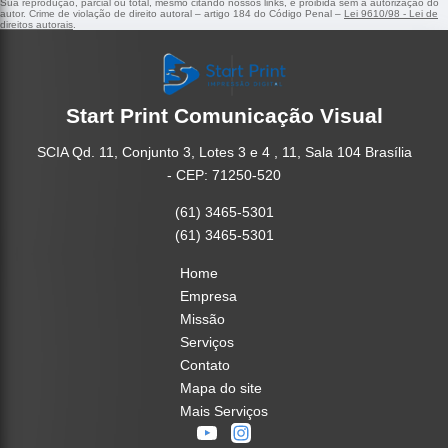
Sua reprodução, parcial ou total, mesmo citando nossos links, é proibida sem a autorização do
autor. Crime de violação de direito autoral – artigo 184 do Código Penal –
Lei 9610/98 - Lei de
direitos autorais
.
Start Print Comunicação Visual
SCIA Qd. 11, Conjunto 3, Lotes 3 e 4 , 11, Sala 104 Brasília
- CEP: 71250-520
(61) 3465-5301
(61) 3465-5301
Home
Empresa
Missão
Serviços
Contato
Mapa do site
Mais Serviços