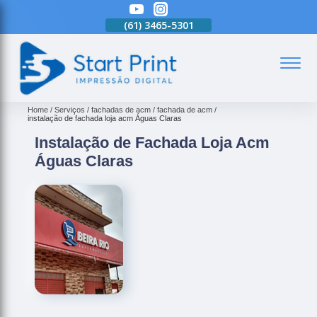
(61)
3465-5301
(61)
3465-5301
(61)
3465-5301
(
Home
Serviços
fachadas de acm
fachada de acm
instalação de fachada loja acm Águas Claras
Instalação de Fachada Loja Acm
Águas Claras