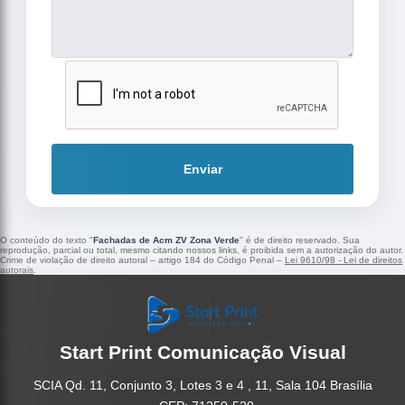
Enviar
O conteúdo do texto "
Fachadas de Acm ZV Zona Verde
" é de direito reservado. Sua
reprodução, parcial ou total, mesmo citando nossos links, é proibida sem a autorização do autor.
Crime de violação de direito autoral – artigo 184 do Código Penal –
Lei 9610/98 - Lei de direitos
autorais
.
Start Print Comunicação Visual
SCIA Qd. 11, Conjunto 3, Lotes 3 e 4 , 11, Sala 104 Brasília