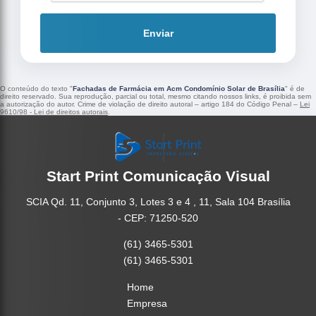
Enviar
O conteúdo do texto "
Fachadas de Farmácia em Acm Condomínio Solar de Brasília
" é de
direito reservado. Sua reprodução, parcial ou total, mesmo citando nossos links, é proibida sem
a autorização do autor. Crime de violação de direito autoral – artigo 184 do Código Penal –
Lei
9610/98 - Lei de direitos autorais
.
Start Print Comunicação Visual
SCIA Qd. 11, Conjunto 3, Lotes 3 e 4 , 11, Sala 104 Brasília
- CEP: 71250-520
(61) 3465-5301
(61) 3465-5301
Home
Empresa