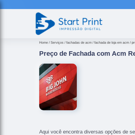
Home
Serviços
fachadas de acm
fachada de loja em acm
p
Preço de Fachada com Acm R
Aqui você encontra diversas opções de se