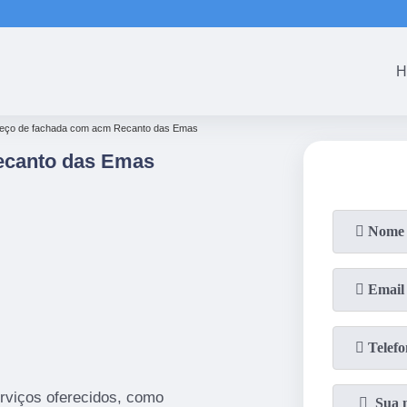
(61)
3465-5301
(61)
3465-53
H
reço de fachada com acm Recanto das Emas
ecanto das Emas
rviços oferecidos, como