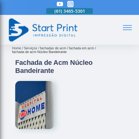
(61)
3465-5301
(61)
3465-5301
(61)
3465-5301
(
Home
Serviços
fachadas de acm
fachada em acm
fachada de acm Núcleo Bandeirante
Fachada de Acm Núcleo
Bandeirante