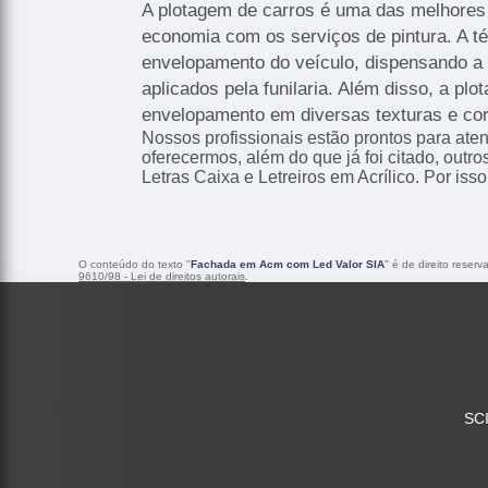
A plotagem de carros é uma das melhore
economia com os serviços de pintura. A té
envelopamento do veículo, dispensando a
aplicados pela funilaria. Além disso, a pl
envelopamento em diversas texturas e co
Nossos profissionais estão prontos para at
oferecermos, além do que já foi citado, outr
Letras Caixa e Letreiros em Acrílico. Por iss
O conteúdo do texto "
Fachada em Acm com Led Valor SIA
" é de direito reser
9610/98 - Lei de direitos autorais
.
SCI