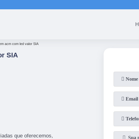
(61)
3465-5301
(61)
3465-53
H
em acm com led valor SIA
r SIA
iadas que oferecemos,