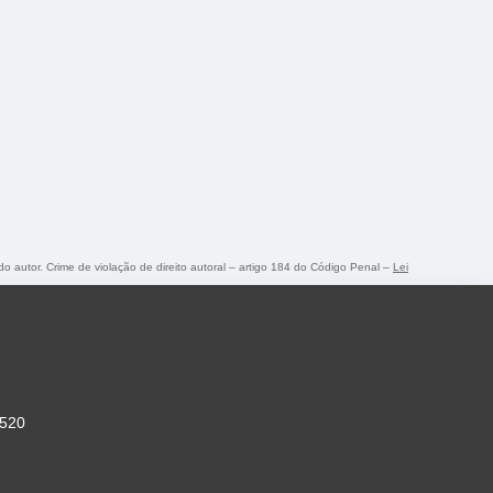
do autor. Crime de violação de direito autoral – artigo 184 do Código Penal –
Lei
-520