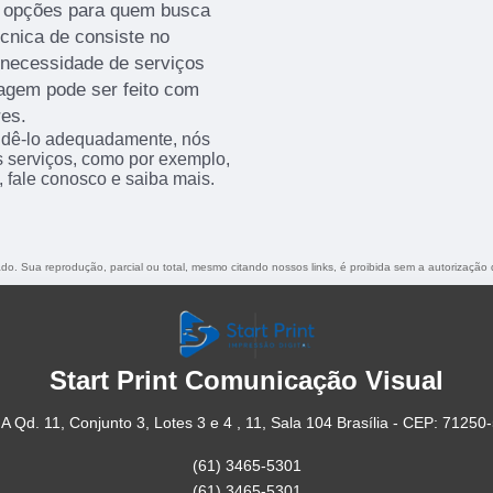
s opções para quem busca
cnica de consiste no
 necessidade de serviços
otagem pode ser feito com
res.
endê-lo adequadamente, nós
os serviços, como por exemplo,
o, fale conosco e saiba mais.
vado. Sua reprodução, parcial ou total, mesmo citando nossos links, é proibida sem a autorização 
Start Print Comunicação Visual
A Qd. 11, Conjunto 3, Lotes 3 e 4 , 11, Sala 104 Brasília - CEP: 71250
(61) 3465-5301
(61) 3465-5301