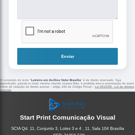
Enviar
O conteúdo do texto "
Letreiro em Acrílico Valor Brasília
" é de direito reservado. Sua
reprodução, parcial ou total, mesmo citando nossos links, é proibida sem a autorização do autor.
Crime de violação de direito autoral – artigo 184 do Código Penal –
Lei 9610/98 - Lei de direitos
autorais
.
Start Print Comunicação Visual
SCIA Qd. 11, Conjunto 3, Lotes 3 e 4 , 11, Sala 104 Brasília