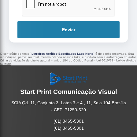
Enviar
O conteúdo do texto "
Letreiros Acrílico Espelhados Lago Norte
" é de direito reservado. Sua
reprodução, parcial ou total, mesmo citando nossos links, é proibida sem a autorização do autor.
Crime de violação de direito autoral – artigo 184 do Código Penal –
Lei 9610/98 - Lei de direitos
autorais
.
Start Print Comunicação Visual
SCIA Qd. 11, Conjunto 3, Lotes 3 e 4 , 11, Sala 104 Brasília
- CEP: 71250-520
(61) 3465-5301
(61) 3465-5301