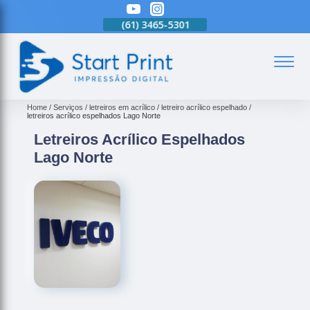
(61)
3465-5301
(61)
3465-5301
(61)
3465-5301
(
Home
Serviços
letreiros em acrílico
letreiro acrílico espelhado
letreiros acrílico espelhados Lago Norte
Letreiros Acrílico Espelhados
Lago Norte