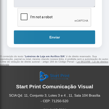
Enviar
O conteúdo do texto "
Letreiros de Loja em Acrílico SIA
" é de direito reservado. Sua
reprodução, parcial ou total, mesmo citando nossos links, é proibida sem a autorização do autor.
Crime de violação de direito autoral – artigo 184 do Código Penal –
Lei 9610/98 - Lei de direitos
autorais
.
Start Print Comunicação Visual
SCIA Qd. 11, Conjunto 3, Lotes 3 e 4 , 11, Sala 104 Brasília
- CEP: 71250-520