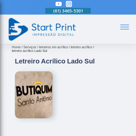
(61)
3465-5301
(61)
3465-5301
(61)
3465-5301
(
Home
Serviços
letreiros em acrílico
letreiro acrílico
letreiro acrílico Lado Sul
Letreiro Acrílico Lado Sul