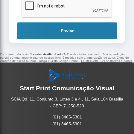
Enviar
O conteúdo do texto "
Letreiro Acrílico Lado Sul
" é de direito reservado. Sua reprodução,
parcial ou total, mesmo citando nossos links, é proibida sem a autorização do autor. Crime de
violação de direito autoral – artigo 184 do Código Penal –
Lei 9610/98 - Lei de direitos autorais
.
Start Print Comunicação Visual
SCIA Qd. 11, Conjunto 3, Lotes 3 e 4 , 11, Sala 104 Brasília
- CEP: 71250-520
(61) 3465-5301
(61) 3465-5301