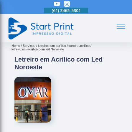
(61)
3465-5301
(61)
3465-5301
(61)
3465-5301
(
Home
Serviços
letreiros em acrílico
letreiro acrílico
letreiro em acrílico com led Noroeste
Letreiro em Acrílico com Led
Noroeste