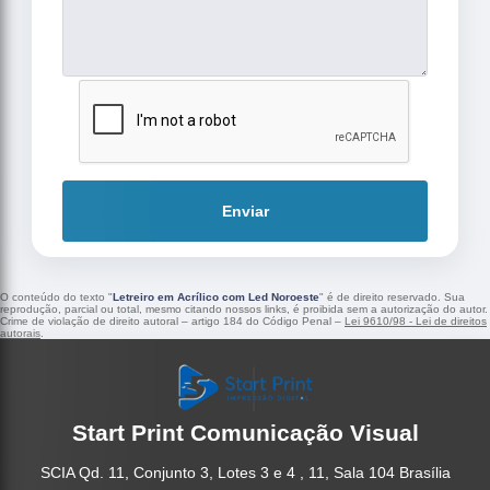
Enviar
O conteúdo do texto "
Letreiro em Acrílico com Led Noroeste
" é de direito reservado. Sua
reprodução, parcial ou total, mesmo citando nossos links, é proibida sem a autorização do autor.
Crime de violação de direito autoral – artigo 184 do Código Penal –
Lei 9610/98 - Lei de direitos
autorais
.
Start Print Comunicação Visual
SCIA Qd. 11, Conjunto 3, Lotes 3 e 4 , 11, Sala 104 Brasília