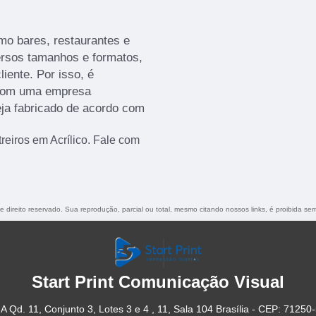
mo bares, restaurantes e
versos tamanhos e formatos,
iente. Por isso, é
 com uma empresa
eja fabricado de acordo com
eiros em Acrílico. Fale com
de direito reservado. Sua reprodução, parcial ou total, mesmo citando nossos links, é proibida sem
Start Print Comunicação Visual
A Qd. 11, Conjunto 3, Lotes 3 e 4 , 11, Sala 104 Brasília - CEP: 71250