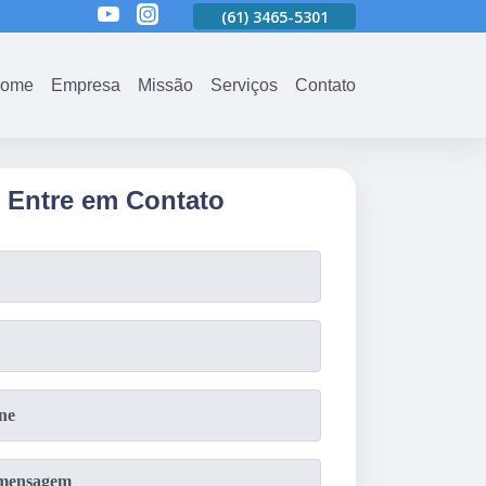
01
(61)
3465-5301
(61)
3465-5301
(61)
3465-5301
ome
Empresa
Missão
Serviços
Contato
Entre em Contato