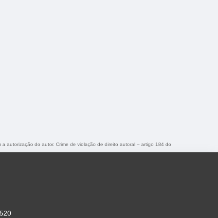
 a autorização do autor. Crime de violação de direito autoral – artigo 184 do
-520