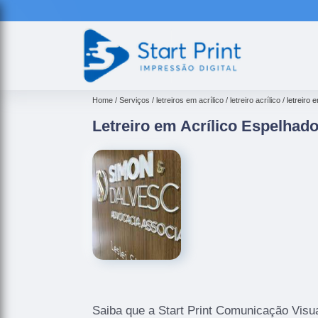
Home
Serviços
letreiros em acrílico
letreiro acrílico
letreiro
Letreiro em Acrílico Espelhad
Saiba que a Start Print Comunicação Visua