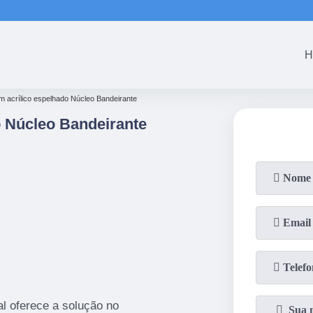
(61)
3465-5301
(61)
3465-53
H
 em acrílico espelhado Núcleo Bandeirante
o Núcleo Bandeirante
l oferece a solução no