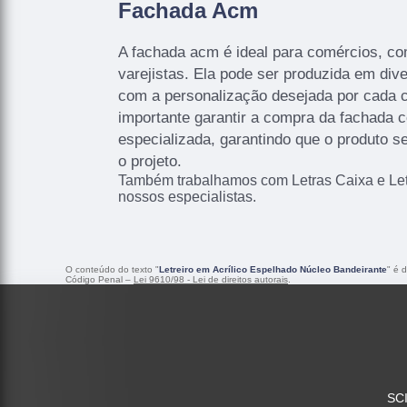
Fachada Acm
A fachada acm é ideal para comércios, co
varejistas. Ela pode ser produzida em di
com a personalização desejada por cada cl
importante garantir a compra da fachada
especializada, garantindo que o produto s
o projeto.
Também trabalhamos com Letras Caixa e Letr
nossos especialistas.
O conteúdo do texto "
Letreiro em Acrílico Espelhado Núcleo Bandeirante
" é 
Código Penal –
Lei 9610/98 - Lei de direitos autorais
.
SCI