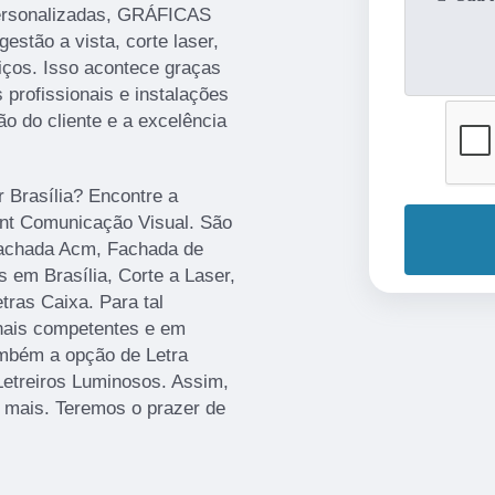
ersonalizadas, GRÁFICAS
gestão a vista, corte laser,
iços. Isso acontece graças
profissionais e instalações
o do cliente e a excelência
r Brasília? Encontre a
rint Comunicação Visual. São
Fachada Acm, Fachada de
 em Brasília, Corte a Laser,
ras Caixa. Para tal
onais competentes e em
mbém a opção de Letra
Letreiros Luminosos. Assim,
r mais. Teremos o prazer de