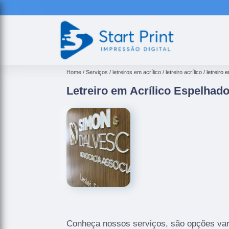
Home
Serviços
letreiros em acrílico
letreiro acrílico
letreiro 
Letreiro em Acrílico Espelhado
Conheça nossos serviços, são opções var