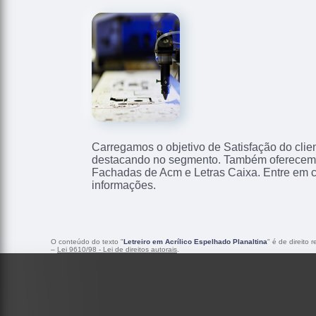
Carregamos o objetivo de Satisfação do clie
destacando no segmento. Também oferecemo
Fachadas de Acm e Letras Caixa. Entre em 
informações.
O conteúdo do texto "
Letreiro em Acrílico Espelhado Planaltina
" é de direito
–
Lei 9610/98 - Lei de direitos autorais
.