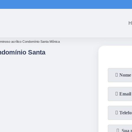
(61)
3465-5301
(61)
3465-53
H
 luminoso acrílico Condomínio Santa Mônica
ondomínio Santa