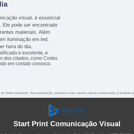
lia
icação visual, é essencial
a. Ele pode ser encontrado
rentes materiais. Além
com iluminação em led,
er hora do dia.
ificada e excelente, e
m dos citados, como Cortes
ndo em contato conosco.
é de direito reservado. Sua reprodução, parcial ou total, mesmo citando nossos links, é proibida s
Start Print Comunicação Visual