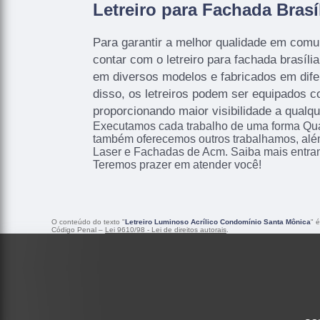
Letreiro para Fachada Brasí
Para garantir a melhor qualidade em comun
contar com o letreiro para fachada brasíli
em diversos modelos e fabricados em dife
disso, os letreiros podem ser equipados 
proporcionando maior visibilidade a qualqu
Executamos cada trabalho de uma forma Qual
também oferecemos outros trabalhamos, alé
Laser e Fachadas de Acm. Saiba mais entra
Teremos prazer em atender você!
O conteúdo do texto "
Letreiro Luminoso Acrílico Condomínio Santa Mônica
" 
Código Penal –
Lei 9610/98 - Lei de direitos autorais
.