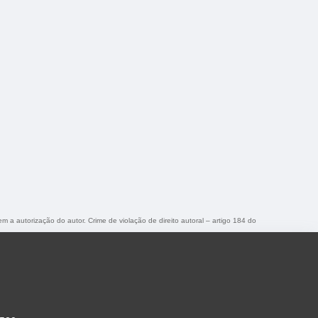
em a autorização do autor. Crime de violação de direito autoral – artigo 184 do