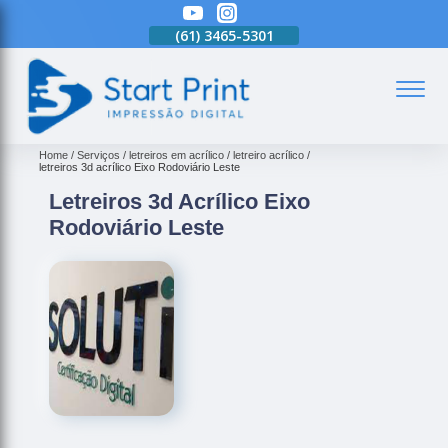
(61)
3465-5301
(61)
3465-5301
(61)
3465-5301
(
Home
Serviços
letreiros em acrílico
letreiro acrílico
letreiros 3d acrílico Eixo Rodoviário Leste
Letreiros 3d Acrílico Eixo
Rodoviário Leste