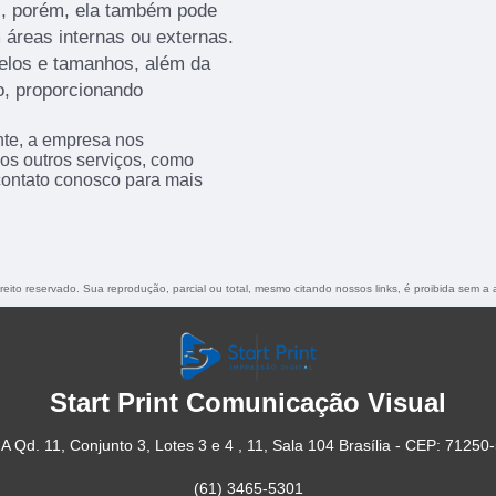
as, porém, ela também pode
 áreas internas ou externas.
elos e tamanhos, além da
o, proporcionando
nte, a empresa nos
s outros serviços, como
contato conosco para mais
ireito reservado. Sua reprodução, parcial ou total, mesmo citando nossos links, é proibida sem a 
Start Print Comunicação Visual
A Qd. 11, Conjunto 3, Lotes 3 e 4 , 11, Sala 104 Brasília - CEP: 71250
(61) 3465-5301