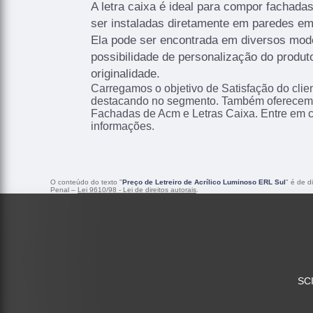
A letra caixa é ideal para compor fachad
ser instaladas diretamente em paredes em
Ela pode ser encontrada em diversos mod
possibilidade de personalização do produt
originalidade.
Carregamos o objetivo de Satisfação do clie
destacando no segmento. Também oferecemo
Fachadas de Acm e Letras Caixa. Entre em 
informações.
O conteúdo do texto "
Preço de Letreiro de Acrílico Luminoso ERL Sul
" é de d
Penal –
Lei 9610/98 - Lei de direitos autorais
.
SCI