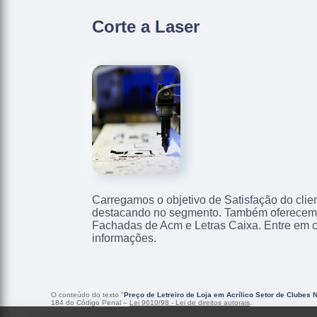
Corte a Laser
Carregamos o objetivo de Satisfação do clie
destacando no segmento. Também oferecemo
Fachadas de Acm e Letras Caixa. Entre em 
informações.
O conteúdo do texto "
Preço de Letreiro de Loja em Acrílico Setor de Clubes 
184 do Código Penal –
Lei 9610/98 - Lei de direitos autorais
.