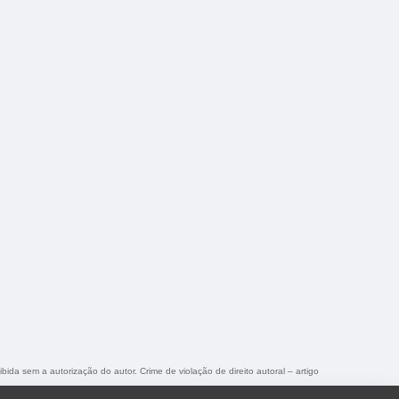
ibida sem a autorização do autor. Crime de violação de direito autoral – artigo