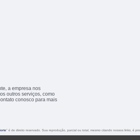
nte, a empresa nos
s outros serviços, como
contato conosco para mais
Norte
" é de direito reservado. Sua reprodução, parcial ou total, mesmo citando nossos links, é pro