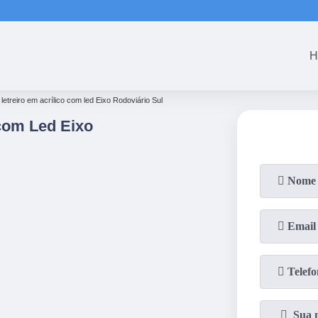
(61)
3465-5301
(61)
3465-53
H
letreiro em acrílico com led Eixo Rodoviário Sul
 com Led Eixo