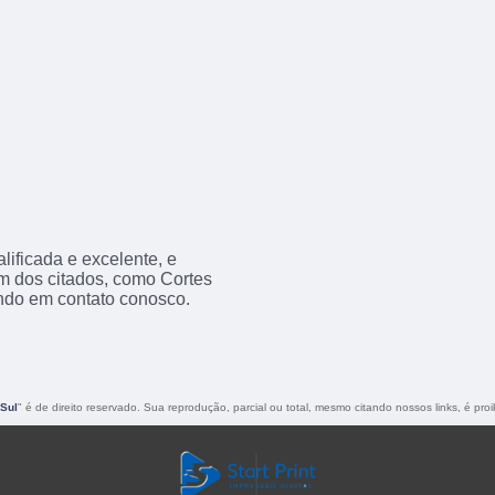
ificada e excelente, e
m dos citados, como Cortes
ndo em contato conosco.
 Sul
" é de direito reservado. Sua reprodução, parcial ou total, mesmo citando nossos links, é proi