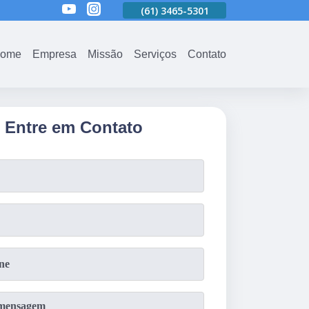
01
(61)
3465-5301
(61)
3465-5301
(61)
3465-5301
ome
Empresa
Missão
Serviços
Contato
Entre em Contato