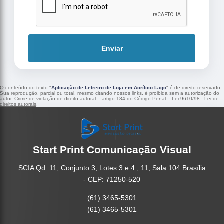
Enviar
O conteúdo do texto "
Aplicação de Letreiro de Loja em Acrílico Lago
" é de direito reservado.
Sua reprodução, parcial ou total, mesmo citando nossos links, é proibida sem a autorização do
autor. Crime de violação de direito autoral – artigo 184 do Código Penal –
Lei 9610/98 - Lei de
direitos autorais
.
Start Print Comunicação Visual
SCIA Qd. 11, Conjunto 3, Lotes 3 e 4 , 11, Sala 104 Brasília
- CEP: 71250-520
(61) 3465-5301
(61) 3465-5301