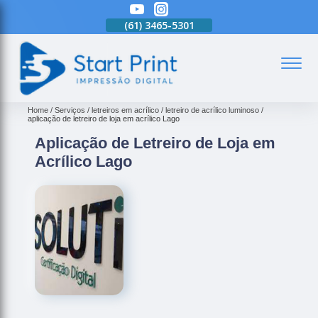
(61)
3465-5301
(61)
3465-5301
(61)
3465-5301
(
Home
Serviços
letreiros em acrílico
letreiro de acrílico luminoso
aplicação de letreiro de loja em acrílico Lago
Aplicação de Letreiro de Loja em
Acrílico Lago