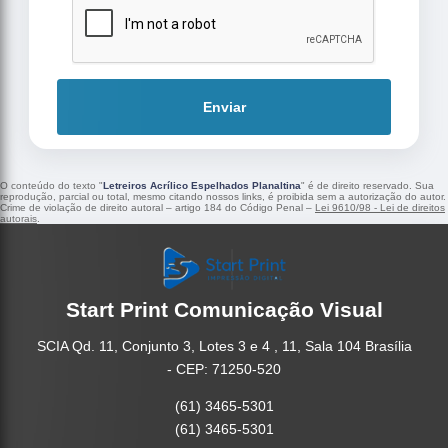
Enviar
O conteúdo do texto "
Letreiros Acrílico Espelhados Planaltina
" é de direito reservado. Sua
reprodução, parcial ou total, mesmo citando nossos links, é proibida sem a autorização do autor.
Crime de violação de direito autoral – artigo 184 do Código Penal –
Lei 9610/98 - Lei de direitos
autorais
.
Start Print Comunicação Visual
SCIA Qd. 11, Conjunto 3, Lotes 3 e 4 , 11, Sala 104 Brasília
- CEP: 71250-520
(61) 3465-5301
(61) 3465-5301