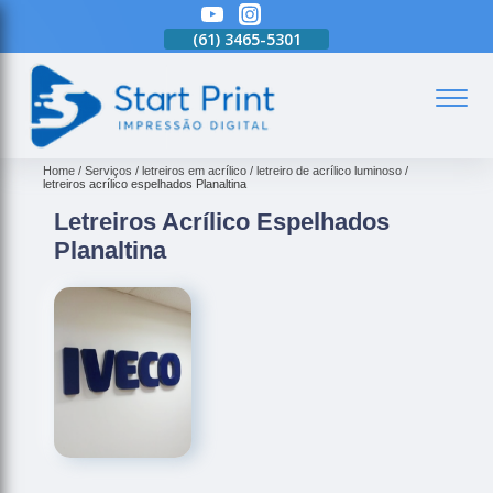
(61)
3465-5301
(61)
3465-5301
(61)
3465-5301
(
Home
Serviços
letreiros em acrílico
letreiro de acrílico luminoso
letreiros acrílico espelhados Planaltina
Letreiros Acrílico Espelhados
Planaltina