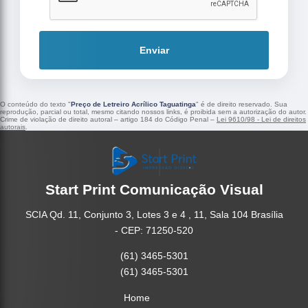
Enviar
O conteúdo do texto "
Preço de Letreiro Acrílico Taguatinga
" é de direito reservado. Sua
reprodução, parcial ou total, mesmo citando nossos links, é proibida sem a autorização do autor.
Crime de violação de direito autoral – artigo 184 do Código Penal –
Lei 9610/98 - Lei de direitos
autorais
.
Start Print Comunicação Visual
SCIA Qd. 11, Conjunto 3, Lotes 3 e 4 , 11, Sala 104 Brasília
- CEP: 71250-520
(61) 3465-5301
(61) 3465-5301
Home