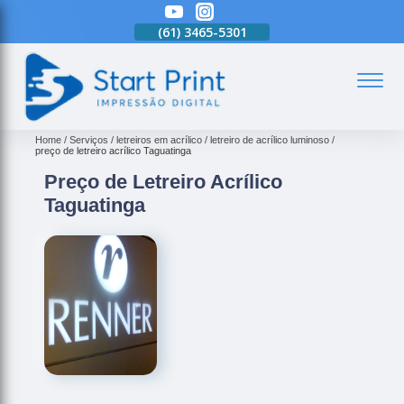
(61)
3465-5301
(61)
3465-5301
(61)
3465-5301
(
Home
Serviços
letreiros em acrílico
letreiro de acrílico luminoso
preço de letreiro acrílico Taguatinga
Preço de Letreiro Acrílico
Taguatinga