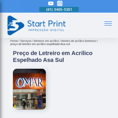
(61)
3465-5301
(61)
3465-5301
(61)
3465-5301
(
Home
Serviços
letreiros em acrílico
letreiro de acrílico luminoso
preço de letreiro em acrílico espelhado Asa sul
Preço de Letreiro em Acrílico
Espelhado Asa Sul