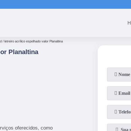
(61)
3465-53
H
ed
letreiro acrílico espelhado valor Planaltina
or Planaltina
rviços oferecidos, como