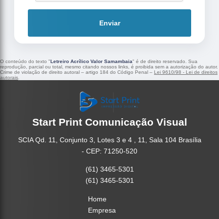
Enviar
O conteúdo do texto "
Letreiro Acrílico Valor Samambaia
" é de direito reservado. Sua
reprodução, parcial ou total, mesmo citando nossos links, é proibida sem a autorização do autor.
Crime de violação de direito autoral – artigo 184 do Código Penal –
Lei 9610/98 - Lei de direitos
autorais
.
Start Print Comunicação Visual
SCIA Qd. 11, Conjunto 3, Lotes 3 e 4 , 11, Sala 104 Brasília
- CEP: 71250-520
(61) 3465-5301
(61) 3465-5301
Home
Empresa