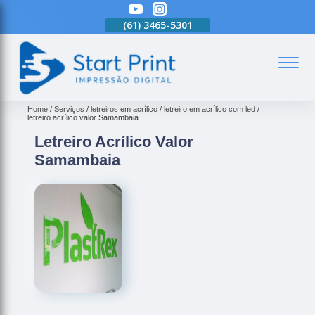
(61)
3465-5301
(61)
3465-5301
(61)
3465-5301
(
Home
Serviços
letreiros em acrílico
letreiro em acrílico com led
letreiro acrílico valor Samambaia
Letreiro Acrílico Valor
Samambaia