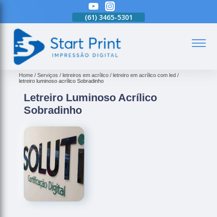
(61)
3465-5301
(61)
3465-5301
(61)
3465-5301
(
Home
Serviços
letreiros em acrílico
letreiro em acrílico com led
letreiro luminoso acrílico Sobradinho
Letreiro Luminoso Acrílico
Sobradinho