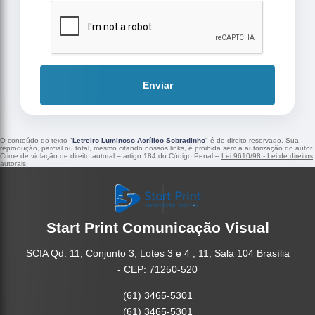
Enviar
O conteúdo do texto "
Letreiro Luminoso Acrílico Sobradinho
" é de direito reservado. Sua
reprodução, parcial ou total, mesmo citando nossos links, é proibida sem a autorização do autor.
Crime de violação de direito autoral – artigo 184 do Código Penal –
Lei 9610/98 - Lei de direitos
autorais
.
Start Print Comunicação Visual
SCIA Qd. 11, Conjunto 3, Lotes 3 e 4 , 11, Sala 104 Brasília
- CEP: 71250-520
(61) 3465-5301
(61) 3465-5301