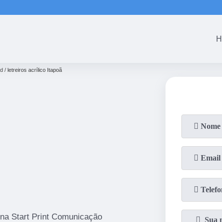
(61)
3465-5301
(61)
3465-53
H
ed
letreiros acrílico Itapoã
 na Start Print Comunicação