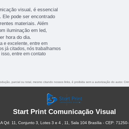
icação visual, é essencial
a. Ele pode ser encontrado
rentes materiais. Além
com iluminação em led,
er hora do dia.
a e excelente, entre em
os já citados, nós trabalhamos
 isso, entre em contato
rodução, parcial ou total, mesmo citando nossos links, é proibida sem a autorização do autor. Cr
Start Print Comunicação Visual
A Qd. 11, Conjunto 3, Lotes 3 e 4 , 11, Sala 104 Brasília - CEP: 71250