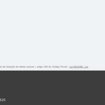
ime de violação de direito autoral – artigo 184 do Código Penal –
Lei 9610/98 - Lei
-520