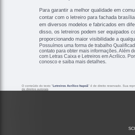
Para garantir a melhor qualidade em comun
contar com o letreiro para fachada brasíli
em diversos modelos e fabricados em dife
disso, os letreiros podem ser equipados 
proporcionando maior visibilidade a qualqu
Possuímos uma forma de trabalho Qualificad
contato para obter mais informações. Além d
com Letras Caixa e Letreiros em Acrílico. Por
conosco e saiba mais detalhes.
O conteúdo do texto "
Letreiros Acrílico Itapoã
" é de direito reservado. Sua rep
de direitos autorais
.
SCI