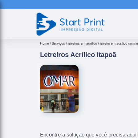
Home
Serviços
letreiros em acrílico
letreiro em acrílico com l
Letreiros Acrílico Itapoã
Encontre a solução que você precisa aqui