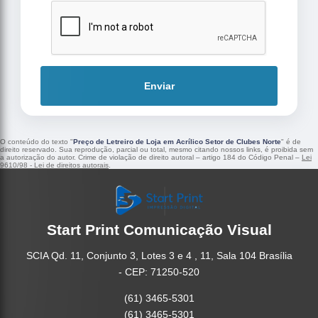
Enviar
O conteúdo do texto "
Preço de Letreiro de Loja em Acrílico Setor de Clubes Norte
" é de
direito reservado. Sua reprodução, parcial ou total, mesmo citando nossos links, é proibida sem
a autorização do autor. Crime de violação de direito autoral – artigo 184 do Código Penal –
Lei
9610/98 - Lei de direitos autorais
.
Start Print Comunicação Visual
SCIA Qd. 11, Conjunto 3, Lotes 3 e 4 , 11, Sala 104 Brasília
- CEP: 71250-520
(61) 3465-5301
(61) 3465-5301