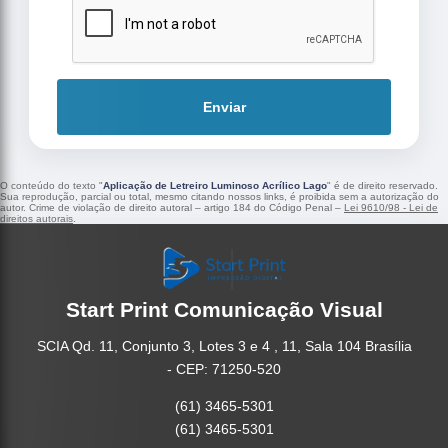
Enviar
O conteúdo do texto "
Aplicação de Letreiro Luminoso Acrílico Lago
" é de direito reservado.
Sua reprodução, parcial ou total, mesmo citando nossos links, é proibida sem a autorização do
autor. Crime de violação de direito autoral – artigo 184 do Código Penal –
Lei 9610/98 - Lei de
direitos autorais
.
Start Print Comunicação Visual
SCIA Qd. 11, Conjunto 3, Lotes 3 e 4 , 11, Sala 104 Brasília
- CEP: 71250-520
(61) 3465-5301
(61) 3465-5301