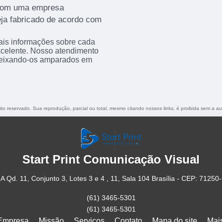
 com uma empresa
eja fabricado de acordo com
ais informações sobre cada
xcelente. Nosso atendimento
 deixando-os amparados em
eito reservado. Sua reprodução, parcial ou total, mesmo citando nossos links, é proibida sem a au
Start Print Comunicação Visual
A Qd. 11, Conjunto 3, Lotes 3 e 4 , 11, Sala 104 Brasília - CEP: 71250
(61) 3465-5301
(61) 3465-5301
Empresa
Missão
Serviços
Contato
Mapa do site
Mai