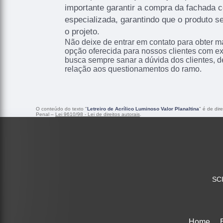
importante garantir a compra da fachada
especializada, garantindo que o produto s
o projeto.
Não deixe de entrar em contato para obter m
opção oferecida para nossos clientes com e
busca sempre sanar a dúvida dos clientes,
relação aos questionamentos do ramo.
O conteúdo do texto "
Letreiro de Acrílico Luminoso Valor Planaltina
" é de dir
Penal –
Lei 9610/98 - Lei de direitos autorais
.
SCI
Home