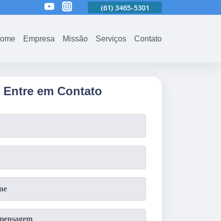
01
(61)
3465-5301
(61)
3465-5301
(61)
3465-5301
ome
Empresa
Missão
Serviços
Contato
Entre em Contato