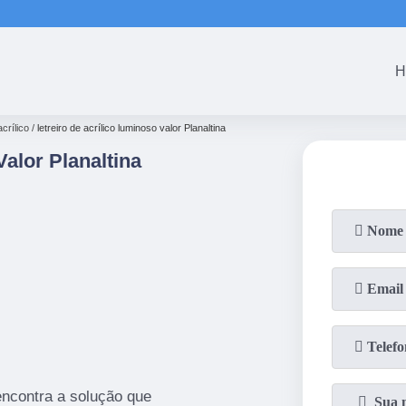
(61)
3465-5301
(61)
3465-53
H
crílico
letreiro de acrílico luminoso valor Planaltina
Valor Planaltina
encontra a solução que