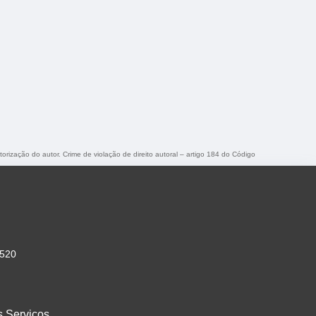
torização do autor. Crime de violação de direito autoral – artigo 184 do Código
-520
s Serviços