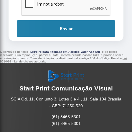
Enviar
O conteúdo do texto "
Letreiro para Fachada em Acrílico Valor Asa Sul
" é de direito
reservado. Sua reprodução, parcial ou total, mesmo citando nossos links, é proibida sem a
autorização do autor. Crime de violação de direito autoral – artigo 184 do Código Penal –
Lei
9610/98 - Lei de direitos autorais
.
Start Print Comunicação Visual
SCIA Qd. 11, Conjunto 3, Lotes 3 e 4 , 11, Sala 104 Brasília
- CEP: 71250-520
(61) 3465-5301
(61) 3465-5301