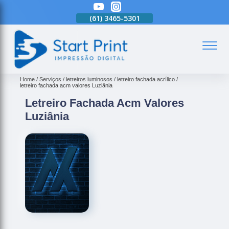
(61)
3465-5301
(61)
3465-5301
(61)
3465-5301
(
Home
Serviços
letreiros luminosos
letreiro fachada acrílico
letreiro fachada acm valores Luziânia
Letreiro Fachada Acm Valores
Luziânia